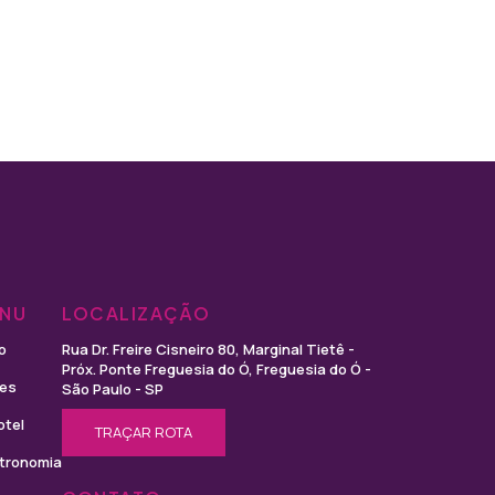
NU
LOCALIZAÇÃO
io
Rua Dr. Freire Cisneiro 80, Marginal Tietê -
Próx. Ponte Freguesia do Ó, Freguesia do Ó -
tes
São Paulo - SP
otel
TRAÇAR ROTA
tronomia