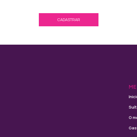
ME
Inic
Suí
O m
Gas