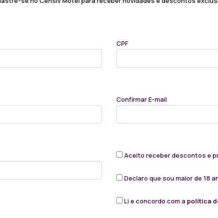
astre-se no Censiv Motel para receber novidades e descontos exclus
CPF
Confirmar E-mail
Aceito receber descontos e pr
Declaro que sou maior de 18 a
Li e concordo com a
política 